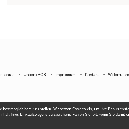
enschutz
Unsere AGB
Impressum
Kontakt
Widerrufsr
© 2026 -
Kaffeerösterei Daklak Coffee
ie bestmöglich bereit zu stellen. Wir setzen Cookies ein, um Ihre Benutzerer
 Inhalt Ihres Einkaufswagens zu speichern. Fahren Sie fort, wenn Sie damit e