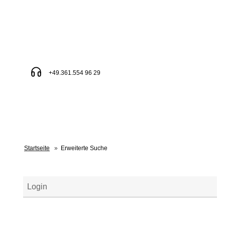
+49.361.554 96 29
Startseite
»
Erweiterte Suche
Login