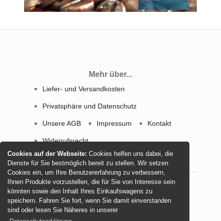
Mehr über...
Liefer- und Versandkosten
Privatsphäre und Datenschutz
Unsere AGB
Impressum
Kontakt
Widerrufsrecht
Cookies auf der Webseite:
Cookies helfen uns dabei, die
Dienste für Sie bestmöglich bereit zu stellen. Wir setzen
Cookies ein, um Ihre Benutzererfahrung zu verbessern,
Ihnen Produkte vorzustellen, die für Sie von Interesse sein
könnten sowie den Inhalt Ihres Einkaufswagens zu
by commerce-seo.de ©
Shopping Cart Solution
speichern. Fahren Sie fort, wenn Sie damit einverstanden
2020
sind oder lesen Sie Näheres in unserer